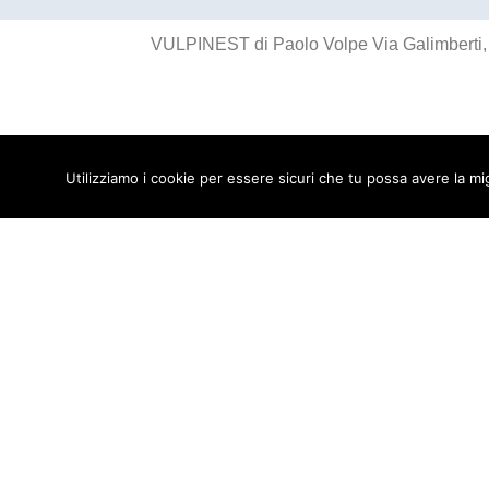
VULPINEST di Paolo Volpe Via Galimberti
Utilizziamo i cookie per essere sicuri che tu possa avere la mi
×
MENU
Kuaby
Maggiore visibilità sui motori di ricerca
1
Cravatte originali e accessori uomo: eleganza fuor
2
Borse e cinture in pelle: accessori moda tra qualit
3
T-shirt con grafica d’autore: moda giovane e iden