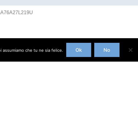
PPLA76A27L219U
Ok
No
oi assumiamo che tu ne sia felice.
l
gli-schemi/
-personalita/
ersonale/