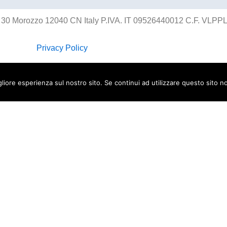
, 30 Morozzo 12040 CN Italy P.IVA. IT 09526440012 C.F. VL
Privacy Policy
gliore esperienza sul nostro sito. Se continui ad utilizzare questo sito n
INTERNET&Co. web agency
- Con
Kuaby
Visibilità - Sito web - Posizionamento online - Socia
i dagli schemi
/cravatte-originali-e-accessori-uomo-eleganza-fuori-da
à e personalità
/borse-e-cinture-in-pelle-accessori-moda-tra-qualita-e
tità personale
/t-shirt-con-grafica-dautore-moda-giovane-e-identita-p