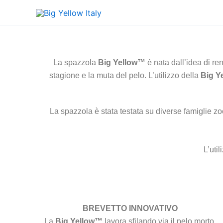
Vai
al
contenuto
La spazzola
Big Yellow™
è nata dall’idea di re
stagione e la muta del pelo. L’utilizzo della
Big Y
La spazzola è stata testata su diverse famiglie z
L’uti
BREVETTO INNOVATIVO
La
Big Yellow™
lavora sfilando via il pelo morto,