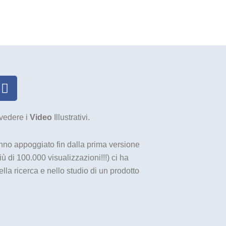
F
a
c
e
 vedere i
Video
Illustrativi.
b
o
nno appoggiato fin dalla prima versione
o
ù di 100.000 visualizzazioni!!!) ci ha
k
lla ricerca e nello studio di un prodotto