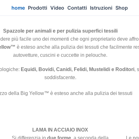
home
Prodotti
Video
Contatti
Istruzioni
Shop
Spazzole per animali e per pulizia superfici tessili
ndere più facile uno dei momenti che ogni proprietario deve affron
ellow™
è esteso anche alla pulizia dei tessuti che facilmente re
autovetture, cuscini e cuccette in pelouche.
oologiche:
Equidi, Bovidi, Canidi, Felidi, Mustelidi e Roditori
, 
soddisfacente.
lizzo della Big Yellow™ è esteso anche alla pulizia dei tessuti
LAMA IN ACCIAIO INOX
Si differenzia in
due forme
, a seconda della
Le nor